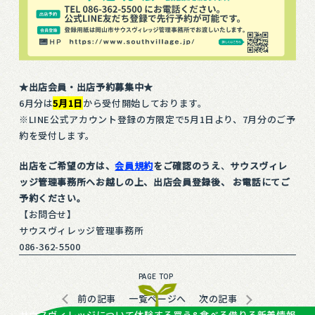
★出店会員・出店予約募集中★
6月分は
5月1日
から受付開始しております。
※LINE公式アカウント登録の方限定で5月1日より、7月分のご予
約を受付します。
出店をご希望の方は、
会員規約
をご確認のうえ
、
サウスヴィレ
ッジ管理事務所へお越しの上、出店会員登録後、 お電話にてご
予約ください。
【お問合せ】
サウスヴィレッジ管理事務所
086-362-5500
前の記事
一覧ページへ
次の記事
サウスヴィレッジについて
体験する
買う&食べる
借りる
新着情報