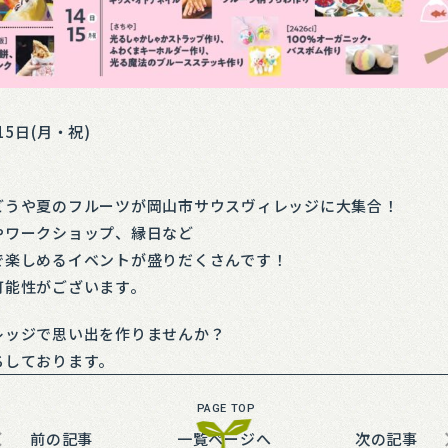
・15日(月・祝)
どうや夏のフルーツが岡山市サウスヴィレッジに大集合！
やワークショップ、縁日など
で楽しめるイベントが盛りだくさんです！
可能性がございます。
レッジで思い出を作りませんか？
ちしております。
前の記事
一覧ページへ
次の記事